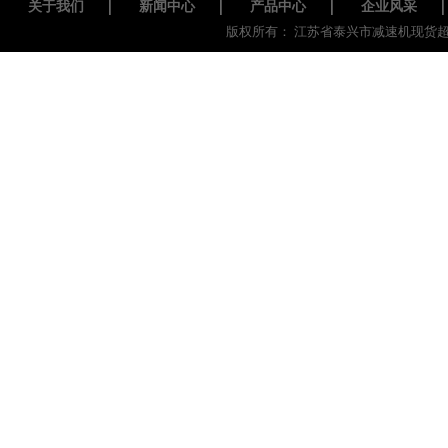
关于我们
新闻中心
产品中心
企业风采
版权所有： 江苏省泰兴市减速机现货超