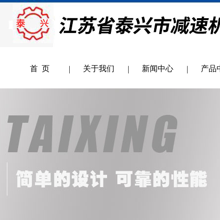
首 页
关于我们
新闻中心
产品