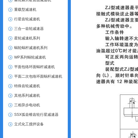
棘轮棘爪硬齿面减速机
重载型减速机
行星齿轮减速机
三合一齿轮减速器
星轮减速机系列
蜗轮蜗杆减速机系列
WP系列蜗轮减速机
平面包络环面蜗杆减速机
平面二次包络环面蜗杆减速机
特殊齿轮减速机
其他系列减速机
三相异步电动机
SSX弧齿锥齿轮行星减速器
立式化工搅拌设备