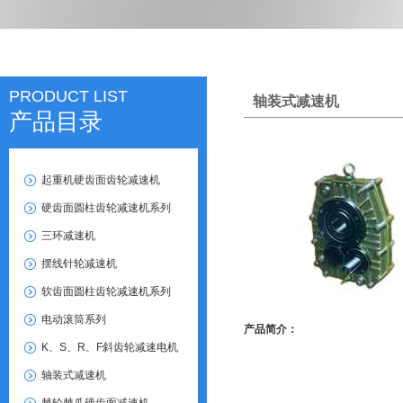
PRODUCT LIST
轴装式减速机
产品目录
起重机硬齿面齿轮减速机
硬齿面圆柱齿轮减速机系列
三环减速机
摆线针轮减速机
软齿面圆柱齿轮减速机系列
电动滚筒系列
产品简介：
K、S、R、F斜齿轮减速电机
轴装式减速机