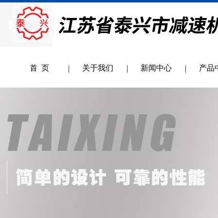
首 页
关于我们
新闻中心
产品