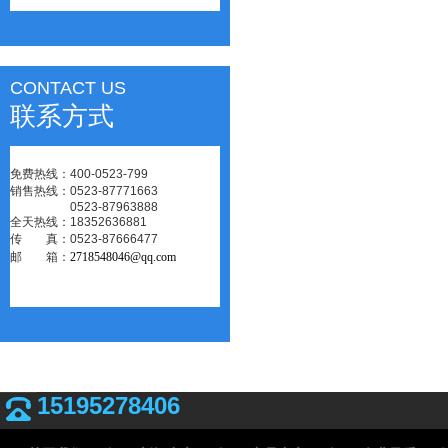
CONTACT US
联系方式
免费热线：400-0523-799
销售热线：0523-87771663
0523-87963888
全天热线：18352636881
传 真：0523-87666477
邮 箱：
2718548046@qq.com
15195278406