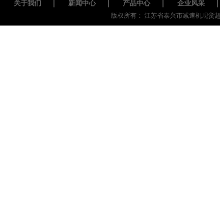
关于我们
新闻中心
产品中心
企业风采
版权所有： 江苏省泰兴市减速机现货超