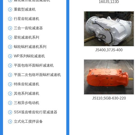
棘轮棘爪硬齿面减速机
160JS,12JD
重载型减速机
行星齿轮减速机
三合一齿轮减速器
星轮减速机系列
蜗轮蜗杆减速机系列
JS400,37JS-400
WP系列蜗轮减速机
平面包络环面蜗杆减速机
平面二次包络环面蜗杆减速机
特殊齿轮减速机
其他系列减速机
JS110,SGB-630-220
三相异步电动机
SSX弧齿锥齿轮行星减速器
立式化工搅拌设备