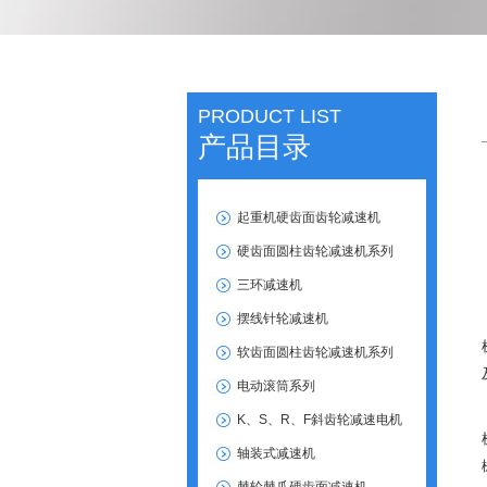
PRODUCT LIST
产品目录
起重机硬齿面齿轮减速机
硬齿面圆柱齿轮减速机系列
三环减速机
摆线针轮减速机
软齿面圆柱齿轮减速机系列
电动滚筒系列
K、S、R、F斜齿轮减速电机
轴装式减速机