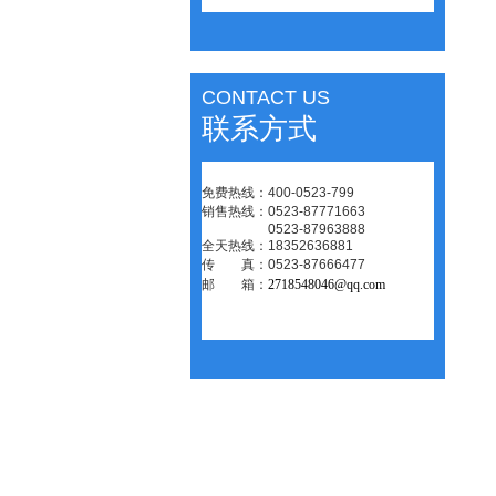
CONTACT US
联系方式
免费热线：400-0523-799
销售热线：0523-87771663
0523-87963888
全天热线：18352636881
传 真：0523-87666477
邮 箱：
2718548046@qq.com