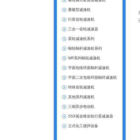
棘轮棘爪硬齿面减速机
重载型减速机
行星齿轮减速机
三合一齿轮减速器
星轮减速机系列
蜗轮蜗杆减速机系列
WP系列蜗轮减速机
平面包络环面蜗杆减速机
平面二次包络环面蜗杆减速机
特殊齿轮减速机
其他系列减速机
三相异步电动机
SSX弧齿锥齿轮行星减速器
立式化工搅拌设备