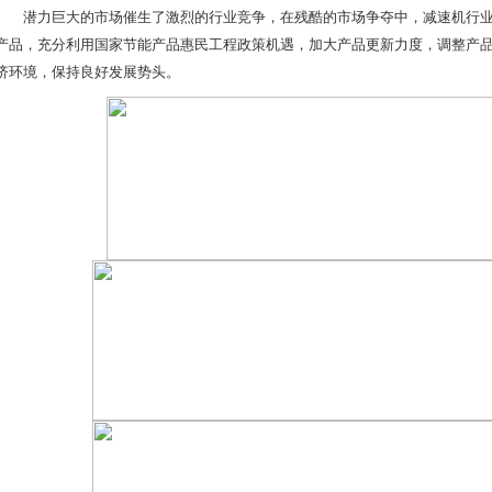
潜力巨大的市场催生了激烈的行业竞争，在残酷的市场争夺中，减速机行
产品，充分利用国家节能产品惠民工程政策机遇，加大产品更新力度，调整产
济环境，保持良好发展势头。